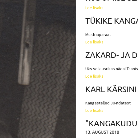
Loe lisaks
TÜKIKE KANG
Mustriaparaat
Loe lisaks
ZAKARD- JA 
Üks seiklusrikas nädal Taanis
Loe lisaks
KARL KÄRSIN
Kangasteljed 30-ndatest
Loe lisaks
"KANGAKUDUM
13. AUGUST 2018