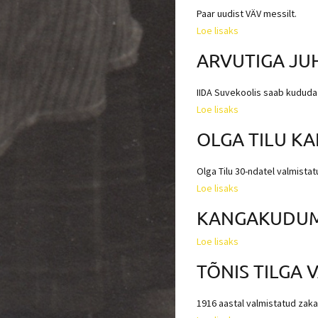
Paar uudist VÄV messilt.
Loe lisaks
ARVUTIGA JU
IIDA Suvekoolis saab kududa 
Loe lisaks
OLGA TILU K
Olga Tilu 30-ndatel valmista
Loe lisaks
KANGAKUDUMI
Loe lisaks
TÕNIS TILGA
1916 aastal valmistatud zak