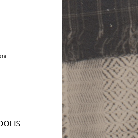
1
018
OOLIS