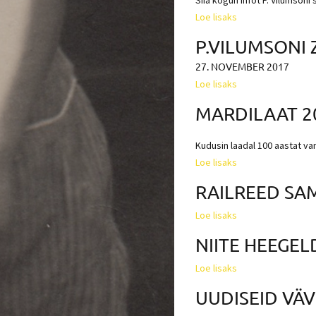
Siia kogun infot P. Vilumsoni
Loe lisaks
P.VILUMSONI
27. NOVEMBER 2017
Loe lisaks
MARDILAAT 2
Kudusin laadal 100 aastat va
Loe lisaks
RAILREED SA
Loe lisaks
NIITE HEEGE
Loe lisaks
UUDISEID VÄV