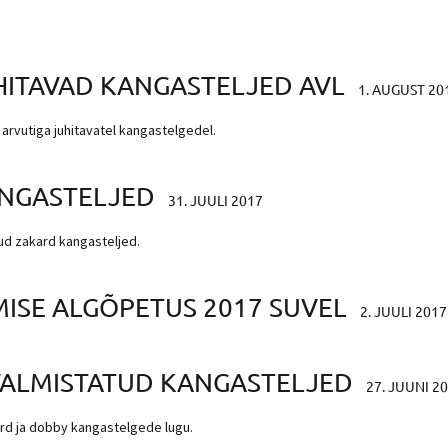
HITAVAD KANGASTELJED AVL
1. AUGUST 20
arvutiga juhitavatel kangastelgedel.
ANGASTELJED
31. JUULI 2017
tud zakard kangasteljed.
SE ALGÕPETUS 2017 SUVEL
2. JUULI 2017
 VALMISTATUD KANGASTELJED
27. JUUNI 2
ard ja dobby kangastelgede lugu.