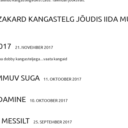
 säilinud kangastelgedest Lätis. Täiendan jooksvalt.
 ZAKARD KANGASTELG JÕUDIS IIDA 
017
21. NOVEMBER 2017
na dobby kangasteljega....vaata kangaid
MMUV SUGA
11. OKTOOBER 2017
LDAMINE
10. OKTOOBER 2017
 MESSILT
25. SEPTEMBER 2017