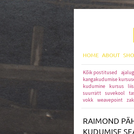
HOME
ABOUT
SHO
Kõik postitused
ajalu
kangakudumise kursus
kudumine
kursus
li
suurrätt
suvekool
ta
vokk
weavepoint
zak
RAIMOND PÄH
KUDUMISE SE