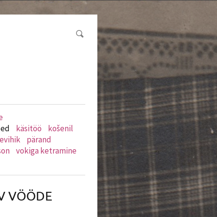
e
jed
käsitöö
košenil
evihik
pärand
son
vokiga ketramine
AV VÖÖDE