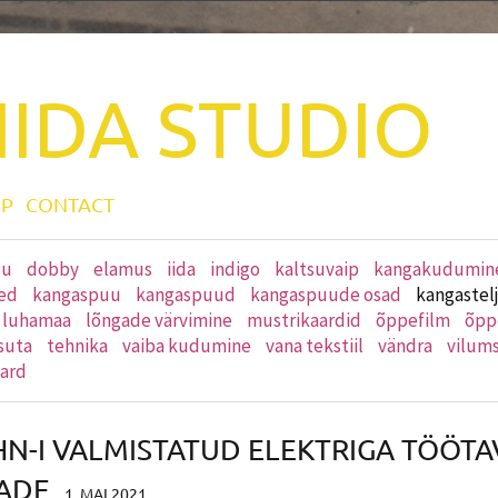
IIDA
STUDIO
P
CONTACT
gu
dobby
elamus
iida
indigo
kaltsuvaip
kangakudumin
ed
kangaspuu
kangaspuud
kangaspuude osad
kangastel
is luhamaa
lõngade värvimine
mustrikaardid
õppefilm
õpp
suta
tehnika
vaiba kudumine
vana tekstiil
vändra
vilum
ard
N-I VALMISTATUD ELEKTRIGA TÖÖT
ADE
1. MAI 2021