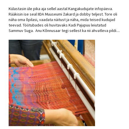
Külastasin üle pika aja sellel aastal Kangakudujate infopäeva.
Rääkisin ise seal IIDA Muuseumi žakard ja dobby teljest. Tore oli
näha oma õpilasi, vaadata näitust ja näha, mida teised kudujad
teevad. Töötubades oli huvitavaks Kadi Pajupuu leiutatud
Sammuv Suga. Anu Kõnnusaar tegi sellest ka nii ahvatleva pildi....