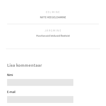
EELMINE
NIITE HEEGELDAMINE
JÄRGMINE
Huvitavaid leidusid Rootsist
Lisa kommentaar
Nimi
E-mail