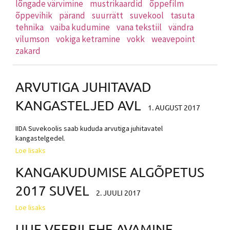
lõngade värvimine
mustrikaardid
õppefilm
õppevihik
pärand
suurrätt
suvekool
tasuta
tehnika
vaiba kudumine
vana tekstiil
vändra
vilumson
vokiga ketramine
vokk
weavepoint
zakard
ARVUTIGA JUHITAVAD
KANGASTELJED AVL
1. AUGUST 2017
IIDA Suvekoolis saab kududa arvutiga juhitavatel
kangastelgedel.
Loe lisaks
KANGAKUDUMISE ALGÕPETUS
2017 SUVEL
2. JUULI 2017
Loe lisaks
UUE VEEBILEHE AVAMINE