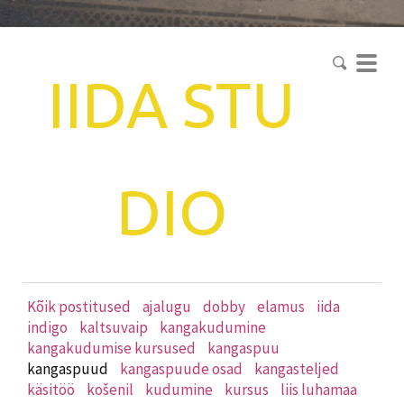
IIDA
STU
DIO
Kõik postitused
ajalugu
dobby
elamus
iida
indigo
kaltsuvaip
kangakudumine
kangakudumise kursused
kangaspuu
kangaspuud
kangaspuude osad
kangasteljed
käsitöö
košenil
kudumine
kursus
liis luhamaa