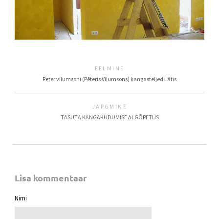
EELMINE
Peter vilumsoni (Pēteris Viļumsons) kangasteljed Lätis
JÄRGMINE
TASUTA KANGAKUDUMISE ALGÕPETUS
Lisa kommentaar
Nimi