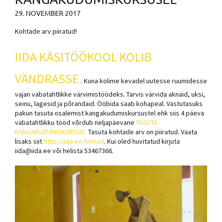
29. NOVEMBER 2017
Kohtade arv piiratud!
IIDA KÄSITÖÖKOOL KOLIB
VÄNDRASSE.
Kuna kolime kevadel uutesse ruumidesse
vajan vabatahtlikke värvimistöödeks. Tarvis värvida aknaid, uksi,
seinu, lagesid ja põrandaid. Ööbida saab kohapeal. Vastutasuks
pakun tasuta osalemist kangakudumiskursustel ehk siis 4 päeva
vabatahtlikku tööd võrdub neljapäevane
TASUTA
KANGAKUDUMISKURSUS.
Tasuta kohtade arv on piiratud. Vaata
lisaks siit
http://iida.ee/hinnad
. Kui oled huvitatud kirjuta
iida@iida.ee või helista 53467366.