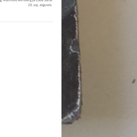
20. saj. alguses.