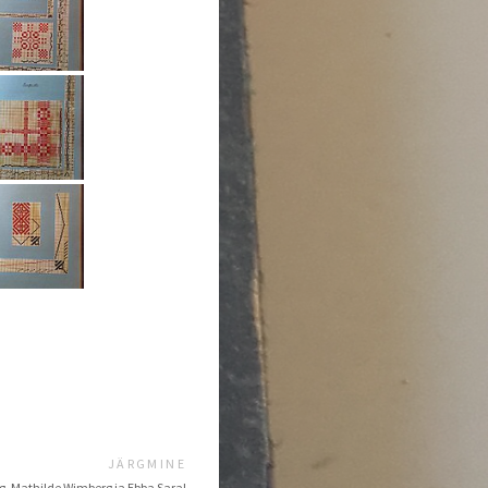
JÄRGMINE
, Mathilde Wimberg ja Ebba Saral