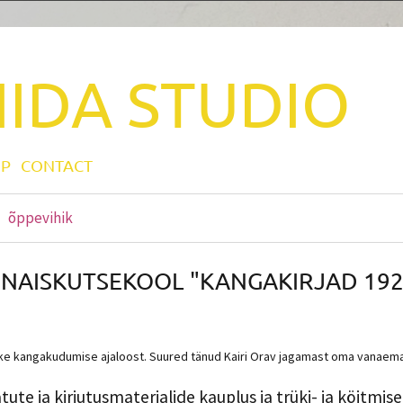
IIDA
STUDIO
P
CONTACT
õppevihik
 NAISKUTSEKOOL "KANGAKIRJAD 192
luke kangakudumise ajaloost. Suured tänud Kairi Orav jagamast oma vanaem
ute ja kirjutusmaterjalide kauplus ja trüki- ja köitmise