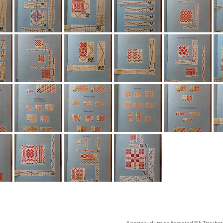
Kangakudumise õpetajad Elli Truuberg