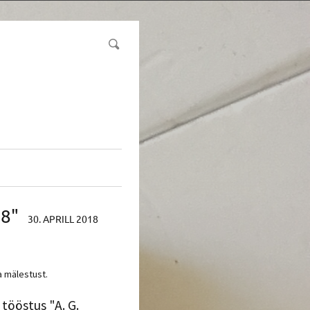
8"
30. APRILL 2018
a mälestust.
 tööstus "A. G.