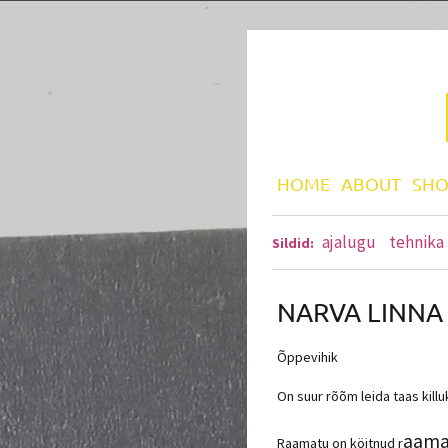
HOME
ABOUT
SHO
ajalugu
tehnika
Sildid:
NARVA LINNA
Õppevihik
On suur rõõm leida taas kil
aamat
Raamatu on köitnud r