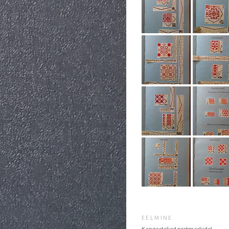
EELMINE
Kangasteljed postmarkidel